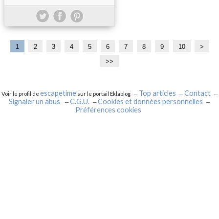
1
2
3
4
5
6
7
8
9
10
2
3
>
0
0
>>
escapetime
Top articles
Contact
Voir le profil de
sur le portail Eklablog
Signaler un abus
C.G.U.
Cookies et données personnelles
Préférences cookies