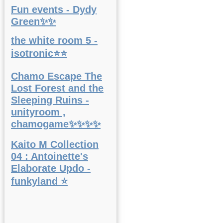
Fun events - Dydy
Green✨✨
the white room 5 -
isotronic⭐⭐
Chamo Escape The
Lost Forest and the
Sleeping Ruins -
unityroom ,
chamogame✨✨✨✨
Kaito M Collection
04 : Antoinette's
Elaborate Updo -
funkyland ⭐