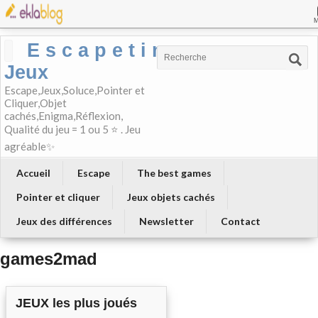
E s c a p e t i m e-
Jeux
Escape,Jeux,Soluce,Pointer et
Cliquer,Objet
cachés,Enigma,Réflexion,
Qualité du jeu = 1 ou 5 ⭐ . Jeu
agréable✨
Accueil
Escape
The best games
Pointer et cliquer
Jeux objets cachés
Jeux des différences
Newsletter
Contact
games2mad
JEUX les plus joués