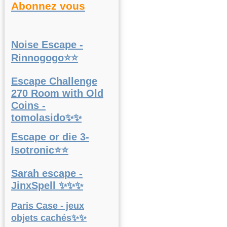
Abonnez vous
Noise Escape -
Rinnogogo⭐⭐
Escape Challenge
270 Room with Old
Coins -
tomolasido✨✨
Escape or die 3-
Isotronic⭐⭐
Sarah escape -
JinxSpell ✨✨✨
Paris Case - jeux
objets cachés✨✨