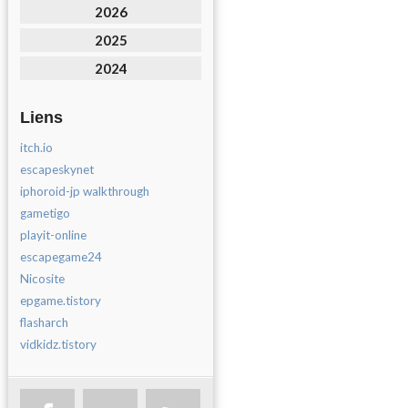
2026
2025
2024
Liens
itch.io
escapeskynet
iphoroid-jp walkthrough
gametigo
playit-online
escapegame24
Nicosite
epgame.tistory
flasharch
vidkidz.tistory