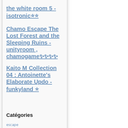
the white room 5 -
isotronic⭐⭐
Chamo Escape The
Lost Forest and the
Sleeping Ruins -
unityroom ,
chamogame✨✨✨✨
Kaito M Collection
04 : Antoinette's
Elaborate Updo -
funkyland ⭐
Catégories
escape