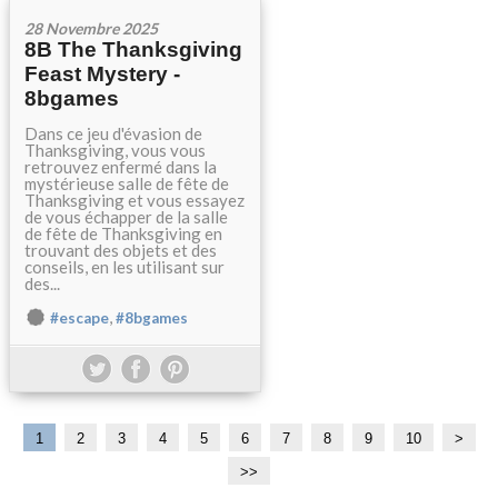
28 Novembre 2025
8B The Thanksgiving
Feast Mystery -
8bgames
Dans ce jeu d'évasion de
Thanksgiving, vous vous
retrouvez enfermé dans la
mystérieuse salle de fête de
Thanksgiving et vous essayez
de vous échapper de la salle
de fête de Thanksgiving en
trouvant des objets et des
conseils, en les utilisant sur
des...
,
#escape
#8bgames
1
2
3
4
5
6
7
8
9
10
>
>>