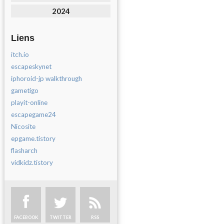
2024
Liens
itch.io
escapeskynet
iphoroid-jp walkthrough
gametigo
playit-online
escapegame24
Nicosite
epgame.tistory
flasharch
vidkidz.tistory
FACEBOOK
TWITTER
RSS