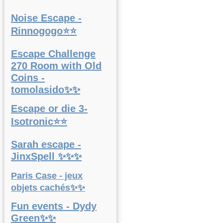
Noise Escape -
Rinnogogo⭐⭐
Escape Challenge
270 Room with Old
Coins -
tomolasido✨✨
Escape or die 3-
Isotronic⭐⭐
Sarah escape -
JinxSpell ✨✨✨
Paris Case - jeux
objets cachés✨✨
Fun events - Dydy
Green✨✨