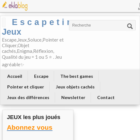
E s c a p e t i m e-
Jeux
Escape,Jeux,Soluce,Pointer et
Cliquer,Objet
cachés,Enigma,Réflexion,
Qualité du jeu = 1 ou 5 ⭐ . Jeu
agréable✨
Accueil
Escape
The best games
Pointer et cliquer
Jeux objets cachés
Jeux des différences
Newsletter
Contact
JEUX les plus joués
Abonnez vous