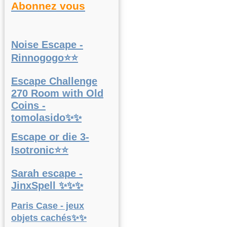
Abonnez vous
Noise Escape -
Rinnogogo⭐⭐
Escape Challenge
270 Room with Old
Coins -
tomolasido✨✨
Escape or die 3-
Isotronic⭐⭐
Sarah escape -
JinxSpell ✨✨✨
Paris Case - jeux
objets cachés✨✨