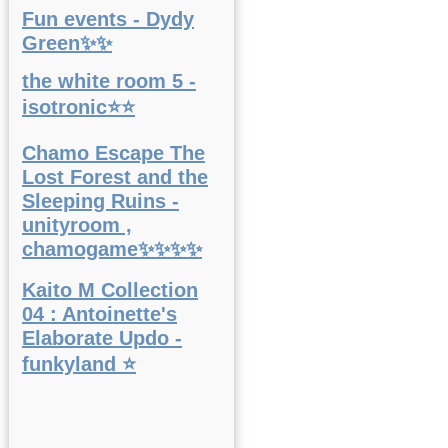
Fun events - Dydy
Green✨✨
the white room 5 -
isotronic⭐⭐
Chamo Escape The
Lost Forest and the
Sleeping Ruins -
unityroom ,
chamogame✨✨✨✨
Kaito M Collection
04 : Antoinette's
Elaborate Updo -
funkyland ⭐