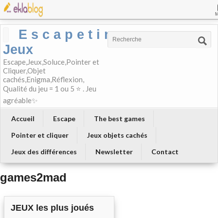
E s c a p e t i m e-
Jeux
Escape,Jeux,Soluce,Pointer et
Cliquer,Objet
cachés,Enigma,Réflexion,
Qualité du jeu = 1 ou 5 ⭐ . Jeu
agréable✨
Accueil
Escape
The best games
Pointer et cliquer
Jeux objets cachés
Jeux des différences
Newsletter
Contact
games2mad
JEUX les plus joués