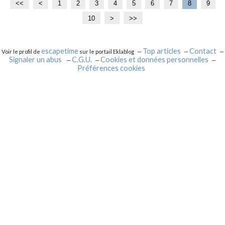
<<
<
1
2
3
4
5
6
7
8
9
10
2
3
>
>>
0
0
escapetime
Top articles
Contact
Voir le profil de
sur le portail Eklablog
Signaler un abus
C.G.U.
Cookies et données personnelles
Préférences cookies