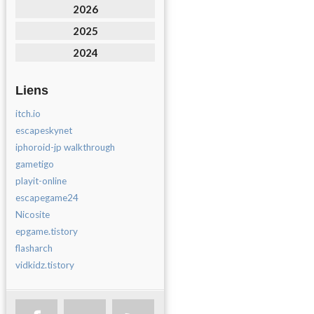
2026
2025
2024
Liens
itch.io
escapeskynet
iphoroid-jp walkthrough
gametigo
playit-online
escapegame24
Nicosite
epgame.tistory
flasharch
vidkidz.tistory