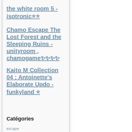
the white room 5 -
isotronic⭐⭐
Chamo Escape The
Lost Forest and the
Sleeping Ruins -
unityroom ,
chamogame✨✨✨✨
Kaito M Collection
04 : Antoinette's
Elaborate Updo -
funkyland ⭐
Catégories
escape