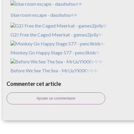
blue room escape - dasshutsu⭐⭐
G2J Free the Caged Meerkat - games2jolly✨
Monkey Go Happy Stage 577 - pencilkids✨
Before We See The Sea - MrLiuYXXX✨✨✨
Commenter cet article
Ajouter un commentaire