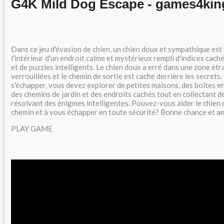
G4K Mild Dog Escape - games4ki
Dans ce jeu d'évasion de chien, un chien doux et sympathique est
l'intérieur d'un endroit calme et mystérieux rempli d'indices cach
et de puzzles intelligents. Le chien doux a erré dans une zone ét
verrouillées et le chemin de sortie est caché derrière les secrets.
s'échapper, vous devez explorer de petites maisons, des boîtes en
des chemins de jardin et des endroits cachés tout en collectant de
résolvant des énigmes intelligentes. Pouvez-vous aider le chien 
chemin et à vous échapper en toute sécurité? Bonne chance et 
PLAY GAME