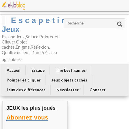
E s c a p e t i m e-
Jeux
Escape,Jeux,Soluce,Pointer et
Cliquer,Objet
cachés,Enigma,Réflexion,
Qualité du jeu = 1 ou 5 ⭐ . Jeu
agréable✨
Accueil
Escape
The best games
Pointer et cliquer
Jeux objets cachés
Jeux des différences
Newsletter
Contact
JEUX les plus joués
Abonnez vous