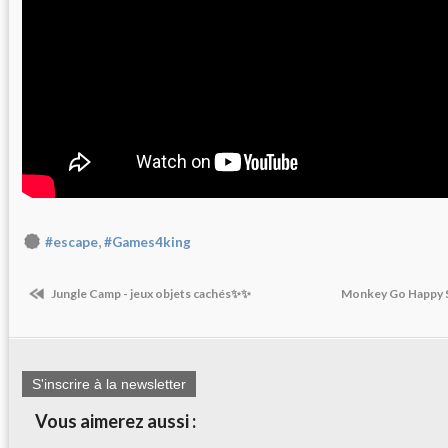
,
#escape
#Games4king
Jungle Camp - jeux objets cachés✨✨
Monkey Go Happy S
S'inscrire à la newsletter
Vous aimerez aussi :