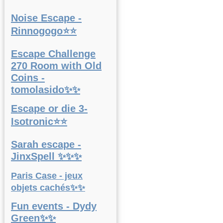
Noise Escape -
Rinnogogo⭐⭐
Escape Challenge
270 Room with Old
Coins -
tomolasido✨✨
Escape or die 3-
Isotronic⭐⭐
Sarah escape -
JinxSpell ✨✨✨
Paris Case - jeux
objets cachés✨✨
Fun events - Dydy
Green✨✨