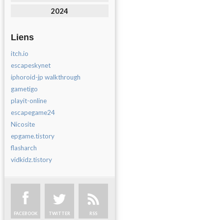
2024
Liens
itch.io
escapeskynet
iphoroid-jp walkthrough
gametigo
playit-online
escapegame24
Nicosite
epgame.tistory
flasharch
vidkidz.tistory
FACEBOOK
TWITTER
RSS