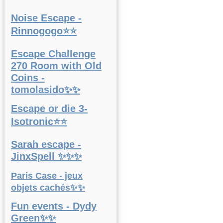
Noise Escape -
Rinnogogo⭐⭐
Escape Challenge
270 Room with Old
Coins -
tomolasido✨✨
Escape or die 3-
Isotronic⭐⭐
Sarah escape -
JinxSpell ✨✨✨
Paris Case - jeux
objets cachés✨✨
Fun events - Dydy
Green✨✨