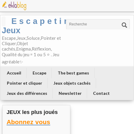
E s c a p e t i m e-
Jeux
Escape,Jeux,Soluce,Pointer et
Cliquer,Objet
cachés,Enigma,Réflexion,
Qualité du jeu = 1 ou 5 ⭐ . Jeu
agréable✨
Accueil
Escape
The best games
Pointer et cliquer
Jeux objets cachés
Jeux des différences
Newsletter
Contact
JEUX les plus joués
Abonnez vous