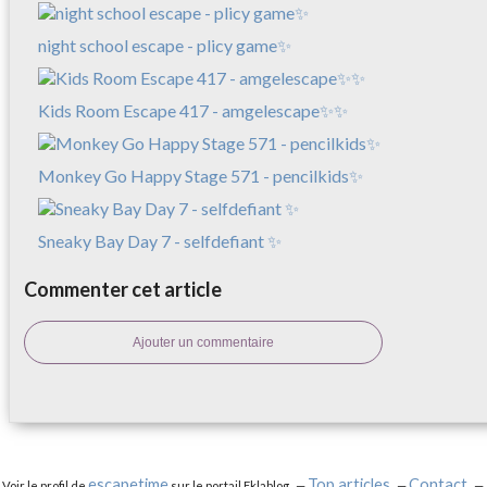
night school escape - plicy game✨
Kids Room Escape 417 - amgelescape✨✨
Monkey Go Happy Stage 571 - pencilkids✨
Sneaky Bay Day 7 - selfdefiant ✨
Commenter cet article
Ajouter un commentaire
escapetime
Top articles
Contact
Voir le profil de
sur le portail Eklablog