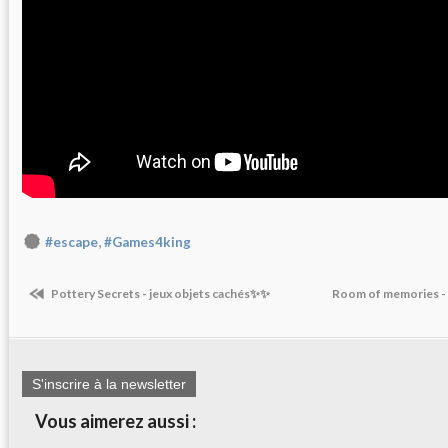
,
#escape
#Games4king
Pottery Secrets - jeux objets cachés✨✨
Room of memories - 
S'inscrire à la newsletter
Vous aimerez aussi :