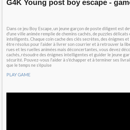
G4K Young post boy escape - gam
Dans ce jeu Boy Escape, un jeune garçon de poste diligent est dev
d'une ville animée remplie de chemins cachés, de puzzles délicats 
intelligents. Chaque coin cache des clés secrètes, des énigmes et 
être résolus pour l’aider à livrer son courrier et à retrouver la li
rues et les ruelles animées mais déconcertantes, vous devez déc
cachés, résoudre des énigmes intelligentes et guider le jeune gar
sécurité. Pouvez-vous l'aider à s'échapper et à terminer ses livr
que le temps ne s'épuise
PLAY GAME