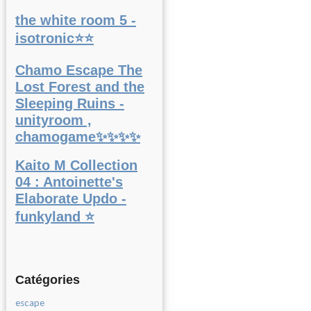
the white room 5 -
isotronic⭐⭐
Chamo Escape The
Lost Forest and the
Sleeping Ruins -
unityroom ,
chamogame✨✨✨✨
Kaito M Collection
04 : Antoinette's
Elaborate Updo -
funkyland ⭐
Catégories
escape