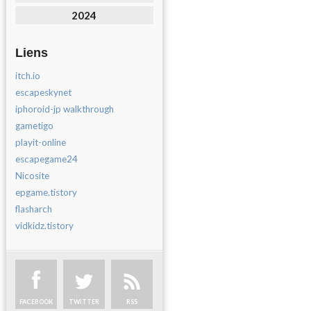
2024
Liens
itch.io
escapeskynet
iphoroid-jp walkthrough
gametigo
playit-online
escapegame24
Nicosite
epgame.tistory
flasharch
vidkidz.tistory
FACEBOOK
TWITTER
RSS