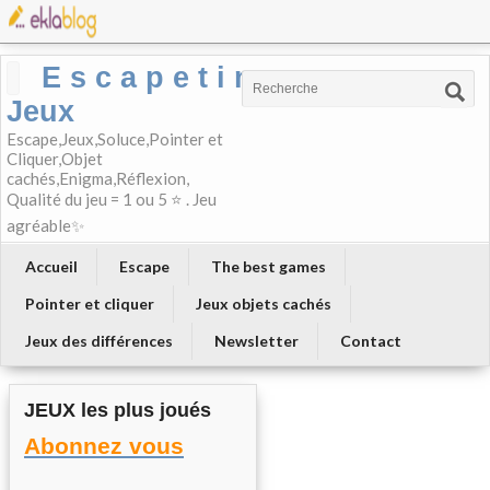
E s c a p e t i m e-
Jeux
Escape,Jeux,Soluce,Pointer et
Cliquer,Objet
cachés,Enigma,Réflexion,
Qualité du jeu = 1 ou 5 ⭐ . Jeu
agréable✨
Accueil
Escape
The best games
Pointer et cliquer
Jeux objets cachés
Jeux des différences
Newsletter
Contact
JEUX les plus joués
Abonnez vous