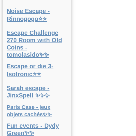
Noise Escape -
Rinnogogo⭐⭐
Escape Challenge
270 Room with Old
Coins -
tomolasido✨✨
Escape or die 3-
Isotronic⭐⭐
Sarah escape -
JinxSpell ✨✨✨
Paris Case - jeux
objets cachés✨✨
Fun events - Dydy
Green✨✨