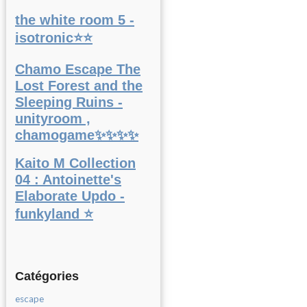
the white room 5 -
isotronic⭐⭐
Chamo Escape The
Lost Forest and the
Sleeping Ruins -
unityroom ,
chamogame✨✨✨✨
Kaito M Collection
04 : Antoinette's
Elaborate Updo -
funkyland ⭐
Catégories
escape