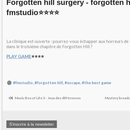
Forgotten hill surgery - forgotten hi
fmstudio⭐⭐⭐⭐
La clinique est ouverte : pourrez-vous échapper aux horreurs de l
dans le troisième chapitre de Forgotten Hill ?
PLAY GAME
⭐⭐⭐⭐
,
,
,
#fmstudio
#forgotten hill
#escape
#the best game
Music Box of Life 3 - Jeux des différences
Mystery broadca
S'inscrire à la newsletter