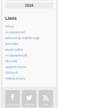
2024
Liens
itch.io
escapeskynet
iphoroid-jp walkthrough
gametigo
playit-online
escapegame24
Nicosite
epgame.tistory
flasharch
vidkidz.tistory
FACEBOOK
TWITTER
RSS